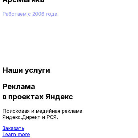
Работаем с 2006 года.
Наши клиенты и опыт – это компании с мировыми
именами и компании местного значения, а также
молодые бренды. Подходим к каждому клиенту
индивидуально, предлагаем продуманный план с
использованием широкого набора современных
инструментов интернет-маркетинга.
Наши услуги
Реклама
в проектах Яндекс
Поисковая и медийная реклама
Яндекс.Директ и РСЯ.
Заказать
Learn more